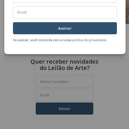
Email
Assinar
José Mesquita
Carlos Araújo
Sem Título
Sem Título
Ao assinar, você concorda com a nossa
política de privacidade
.
Quer receber novidades
do Leilão de Arte?
Nome Completo
Email
Enviar