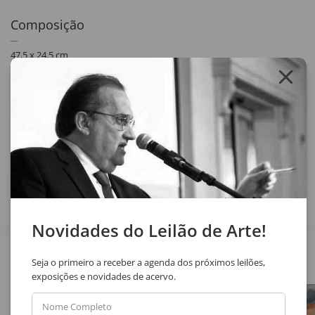
Composição
47,5 x 24,5 cm
aquarela e nanquim sobre papel
assinatura inf. dir.
1952/1953
Descrito no verso "Minha Primeira Pintura Abstrata".
Compartilhar
Novidades do Leilão de Arte!
Veja também
Seja o primeiro a receber a agenda dos próximos leilões,
exposições e novidades de acervo.
Nome Completo