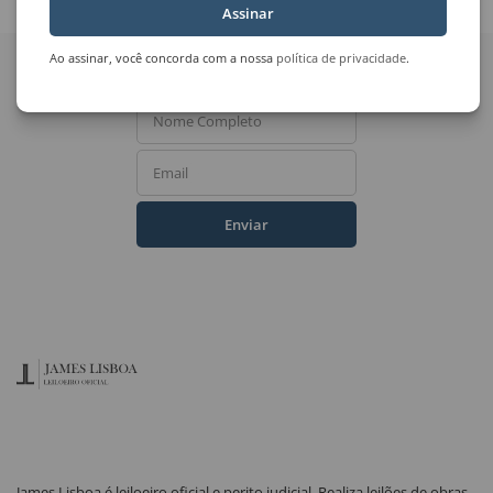
Assinar
Quer receber novidades
Ao assinar, você concorda com a nossa
política de privacidade
.
do Leilão de Arte?
Nome Completo
Email
Enviar
James Lisboa é leiloeiro oficial e perito judicial. Realiza leilões de obras