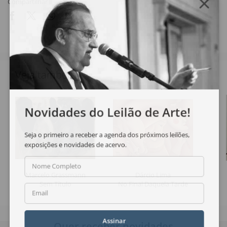
Compartilhar
Veja também
Novidades do Leilão de Arte!
Seja o primeiro a receber a agenda dos próximos leilões,
exposições e novidades de acervo.
Nome Completo
Marcelo Grassmann
Dárcio Lima
Sem Título
No Final Daquela Tarde
Email
Assinar
Quer receber novidades