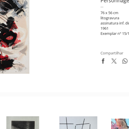
Personnag
76 x 56 cm
litogravura
assinatura inf. di
1961
Exemplar nº 15/
Compartilhar