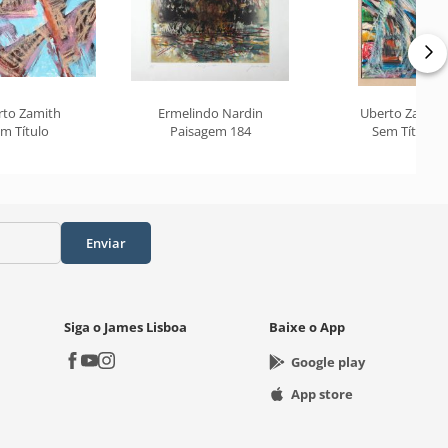
rto Zamith
Ermelindo Nardin
Uberto Zamith
m Título
Paisagem 184
Sem Título
Enviar
Siga o James Lisboa
Baixe o App
Google play
App store