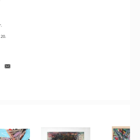
e
r.
120.