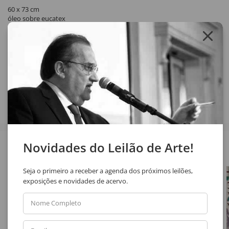
60 x 73 cm
óleo sobre eucatex
assinatura inf. dir.
1985
Compartilhar
Veja também
Novidades do Leilão de Arte!
Seja o primeiro a receber a agenda dos próximos leilões,
exposições e novidades de acervo.
Nome Completo