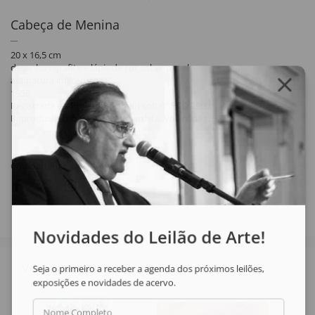
Cabeça de Menina
20 x 16,5 cm
desenho agrafite e lápis de cor sobre papel
assinatura inf. centro
1958
Registrada no Projeto Portinari sob nº FCO 2900.
Reproduzida no Raisoneé do artista, Vol. IV pág. 377.
Compartilhar
Novidades do Leilão de Arte!
Veja também
Seja o primeiro a receber a agenda dos próximos leilões,
exposições e novidades de acervo.
Nome Completo