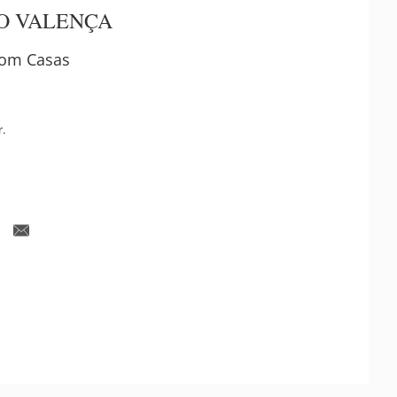
O VALENÇA
om Casas
r.