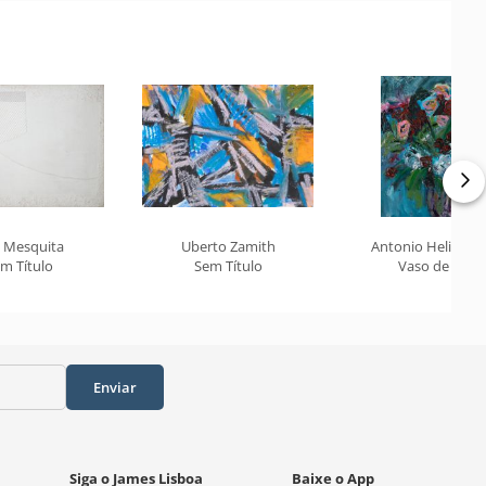
é Mesquita
Uberto Zamith
Antonio Helio Cab
m Título
Sem Título
Vaso de Flor
Enviar
Siga o James Lisboa
Baixe o App