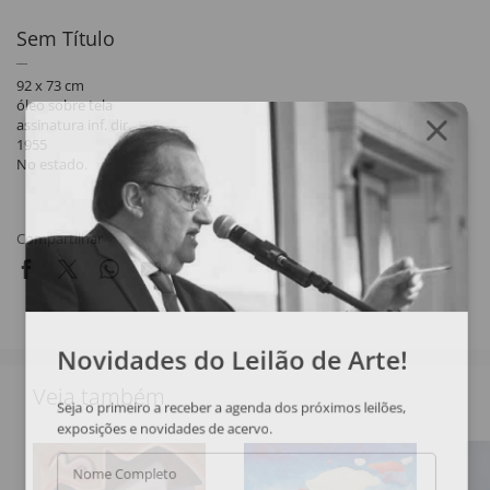
Sem Título
92 x 73 cm
óleo sobre tela
assinatura inf. dir.
1955
No estado.
Compartilhar
Novidades do Leilão de Arte!
Veja também
Seja o primeiro a receber a agenda dos próximos leilões,
exposições e novidades de acervo.
Nome Completo