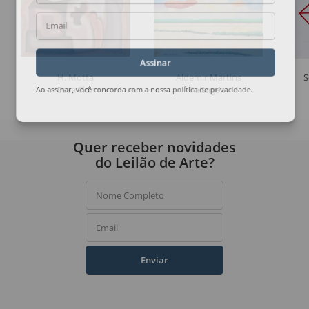
Email
Assinar
H. Motta
Aldemir Martins
S
Casa Flor
Paisagem
Ao assinar, você concorda com a nossa
política de privacidade
.
Quer receber novidades
do Leilão de Arte?
Nome Completo
Email
Enviar