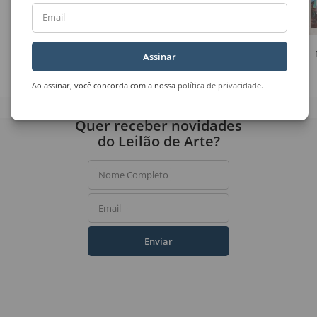
Email
Clóvis Graciano
Ermelindo Nardin
Assinar
Feliz Ano Novo
Paisagem 184
Ao assinar, você concorda com a nossa
política de privacidade
.
Quer receber novidades
do Leilão de Arte?
Nome Completo
Email
Enviar