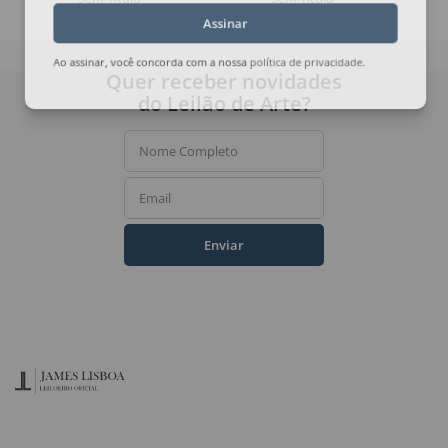
Assinar
Ao assinar, você concorda com a nossa
política de privacidade
.
Quer receber novidades
do Leilão de Arte?
Nome Completo
Email
Enviar