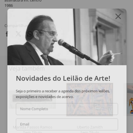
assinatura inf. centro
1986
Compartilhar
Veja também
Novidades do Leilão de Arte!
Seja o primeiro a receber a agenda dos próximos leilões,
exposições e novidades de acervo.
Nome Completo
Email
Marilda Passos Ramos
Uberto Zamith
Sem Título
Sem Título