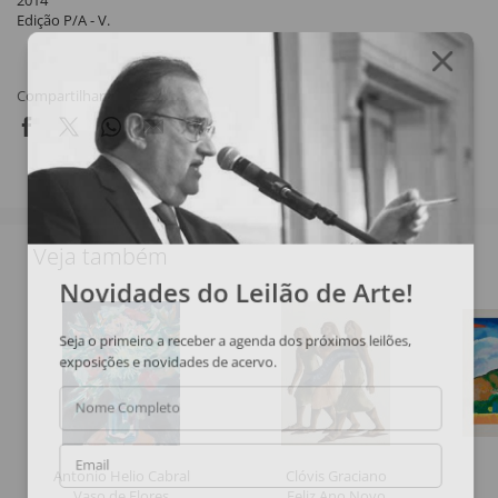
2014
Edição P/A - V.
Compartilhar
Veja também
Novidades do Leilão de Arte!
Seja o primeiro a receber a agenda dos próximos leilões,
exposições e novidades de acervo.
Nome Completo
Email
Antonio Helio Cabral
Clóvis Graciano
Vaso de Flores
Feliz Ano Novo