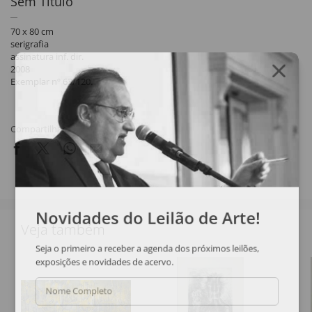
Sem Título
70 x 80 cm
serigrafia
assinatura inf. dir.
2008
Exemplar nº 63/120.
Compartilhar
Novidades do Leilão de Arte!
Veja também
Seja o primeiro a receber a agenda dos próximos leilões,
exposições e novidades de acervo.
Nome Completo