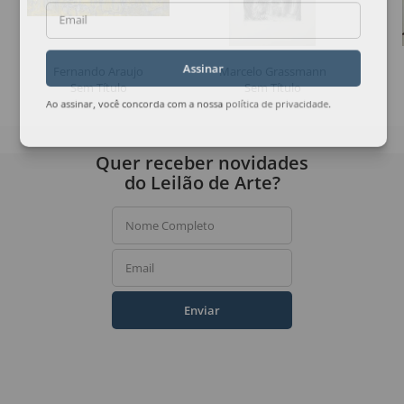
Email
Fernando Araujo
Marcelo Grassmann
Assinar
Sem Título
Sem Título
Ao assinar, você concorda com a nossa
política de privacidade
.
Quer receber novidades
do Leilão de Arte?
Nome Completo
Email
Enviar