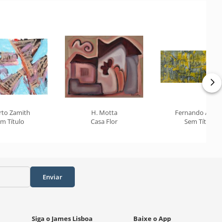
rto Zamith
H. Motta
Fernando Arauj
m Título
Casa Flor
Sem Título
Enviar
Siga o James Lisboa
Baixe o App