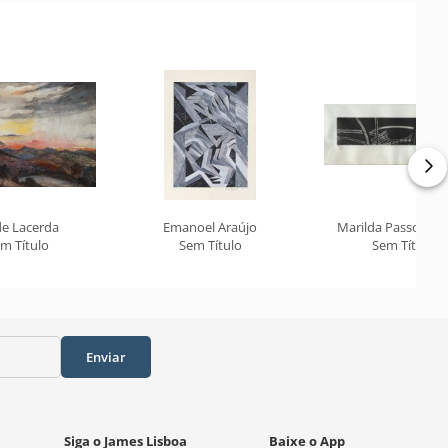
de Lacerda
Emanoel Araújo
Marilda Passos R
m Título
Sem Título
Sem Título
Enviar
Siga o James Lisboa
Baixe o App