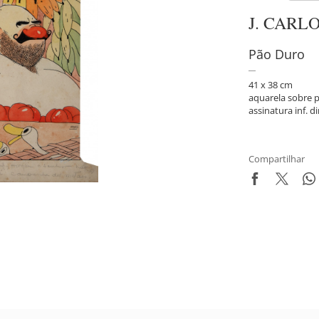
J. CARL
Pão Duro
41 x 38 cm
aquarela sobre 
assinatura inf. di
Compartilhar