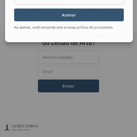
Marilda Passos Ramos
H. Motta
Torre
Casa Flor
Assinar
Ao assinar, você concorda com a nossa
política de privacidade
.
Quer receber novidades
do Leilão de Arte?
Nome Completo
Email
Enviar