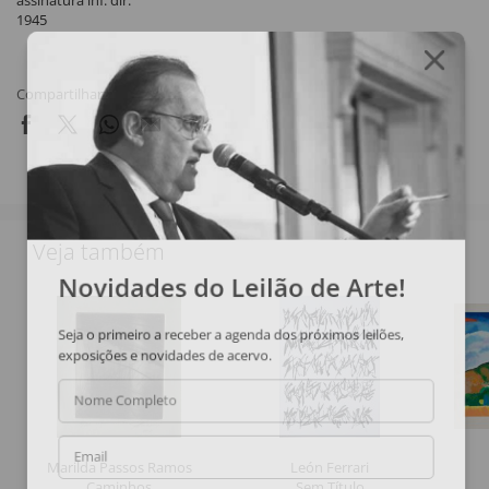
assinatura inf. dir.
1945
Compartilhar
Veja também
Novidades do Leilão de Arte!
Seja o primeiro a receber a agenda dos próximos leilões,
exposições e novidades de acervo.
Nome Completo
Email
Marilda Passos Ramos
León Ferrari
Caminhos
Sem Título