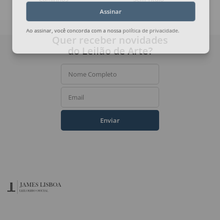
Assinar
Ao assinar, você concorda com a nossa
política de privacidade
.
Quer receber novidades
do Leilão de Arte?
Nome Completo
Email
Enviar