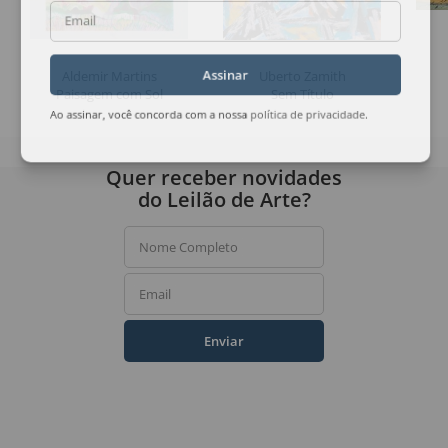
Email
Aldemir Martins
Uberto Zamith
Assinar
Paisagem com Sol
Sem Título
Ao assinar, você concorda com a nossa
política de privacidade
.
Quer receber novidades
do Leilão de Arte?
Nome Completo
Email
Enviar