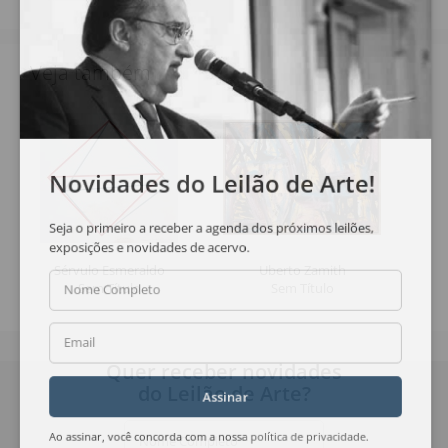
Veja também
Novidades do Leilão de Arte!
Seja o primeiro a receber a agenda dos próximos leilões,
exposições e novidades de acervo.
Sérvulo Esmeraldo
Uberto Zamith
Sem Título
Sem Título
Nome Completo
Email
Quer receber novidades
do Leilão de Arte?
Assinar
Nome Completo
Ao assinar, você concorda com a nossa
política de privacidade
.