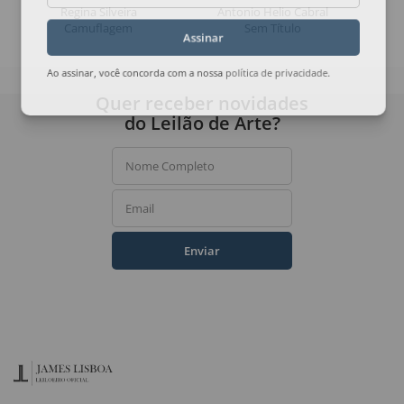
Regina Silveira
Antonio Helio Cabral
Camuflagem
Sem Título
Assinar
Ao assinar, você concorda com a nossa
política de privacidade
.
Quer receber novidades
do Leilão de Arte?
Nome Completo
Email
Enviar