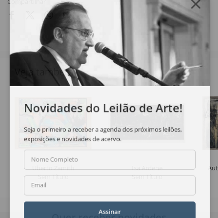
Compartilhar
Veja também
Novidades do Leilão de Arte!
Seja o primeiro a receber a agenda dos próximos leilões,
exposições e novidades de acervo.
Nome Completo
Uberto Zamith
Isa Ardene
Aut
Sem Título
Sem Título
Email
Assinar
Quer receber novidades