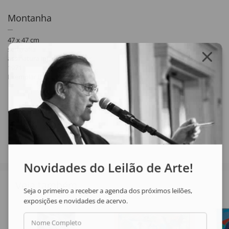
Montanha
47 x 47 cm
serigrafia
assinatura inf. dir.
1971
Exemplar P/A.
Compartilhar
Novidades do Leilão de Arte!
Veja também
Seja o primeiro a receber a agenda dos próximos leilões,
exposições e novidades de acervo.
Nome Completo