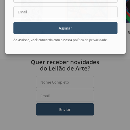
Email
Assinar
Emanoel Araújo
Uberto Zamith
R
Sem Título
Sem Título
Ao assinar, você concorda com a nossa
política de privacidade
.
Quer receber novidades
do Leilão de Arte?
Nome Completo
Email
Enviar