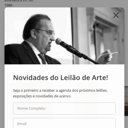
assinatura inf. dir.
1986
Exemplar "Bom de Imprimir"
Compartilhar
Veja também
Novidades do Leilão de Arte!
Seja o primeiro a receber a agenda dos próximos leilões,
exposições e novidades de acervo.
Nome Completo
Email
M. Piza
Carlos Scliar