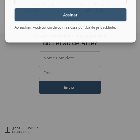
Autor Não Identificado
Emanoel Araújo
Sem Título
Sem Título
Assinar
Ao assinar, você concorda com a nossa
política de privacidade
.
Quer receber novidades
do Leilão de Arte?
Nome Completo
Email
Enviar