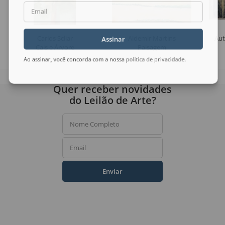
Email
Carlos Scliar
Aldemir Martins
Aut
Assinar
Cais e Árvore
Paisagem
Ao assinar, você concorda com a nossa
política de privacidade
.
Quer receber novidades
do Leilão de Arte?
Nome Completo
Email
Enviar