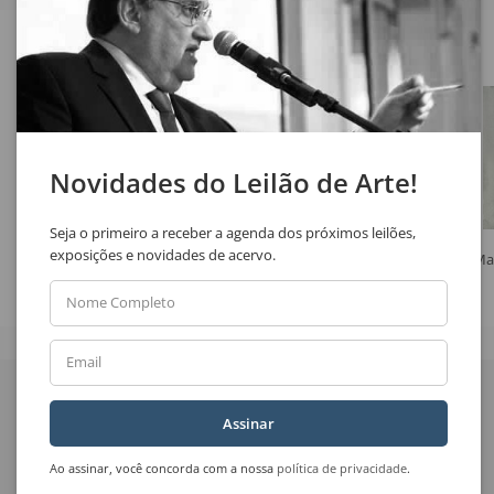
Veja também
Novidades do Leilão de Arte!
Seja o primeiro a receber a agenda dos próximos leilões,
exposições e novidades de acervo.
H. Motta
Uberto Zamith
Ma
Casa Flor
Sem Título
Nome Completo
Email
Quer receber novidades
do Leilão de Arte?
Assinar
Nome Completo
Ao assinar, você concorda com a nossa
política de privacidade
.