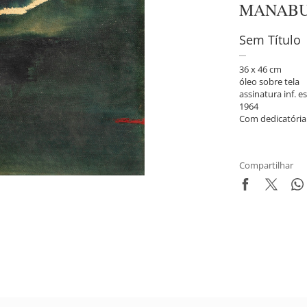
MANABU
Sem Título
36 x 46 cm
óleo sobre tela
assinatura inf. es
1964
Com dedicatória
Compartilhar