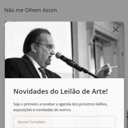
Não me Olhem Assim
40 x 40 cm
óleo sobre tela
assinatura inf. dir.
1984
Compartilhar
Novidades do Leilão de Arte!
Veja também
Seja o primeiro a receber a agenda dos próximos leilões,
exposições e novidades de acervo.
Nome Completo