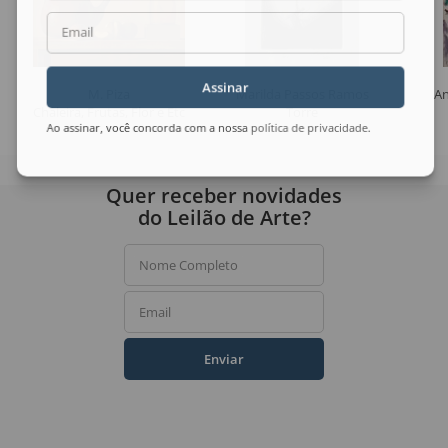
Email
Assinar
M. Piza
Marilda Passos Ramos
An
Chaleira, Frutas, Flor e Etc
Torre
Ao assinar, você concorda com a nossa
política de privacidade
.
Quer receber novidades
do Leilão de Arte?
Nome Completo
Email
Enviar