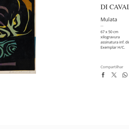
DI CAVA
Mulata
67 x 50 cm
xilogravura
assinatura inf. di
Exemplar H/C.
Compartilhar