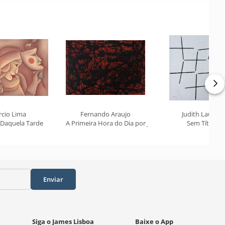
rcio Lima
Fernando Araujo
Judith Lauand
 Daquela Tarde
A Primeira Hora do Dia por Jacob
Sem Título
Enviar
Siga o James Lisboa
Baixe o App