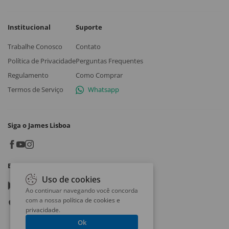
Institucional
Suporte
Trabalhe Conosco
Contato
Política de Privacidade
Perguntas Frequentes
Regulamento
Como Comprar
Termos de Serviço
Whatsapp
Siga o James Lisboa
Baixe o App
Uso de cookies
Google play
Ao continuar navegando você concorda
com a nossa
política de cookies e
App store
privacidade
.
Ok