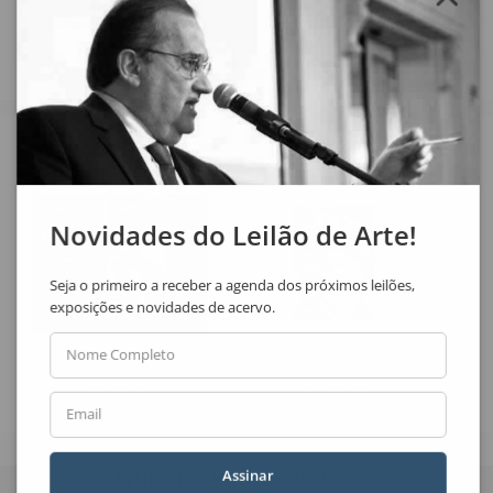
Veja também
Novidades do Leilão de Arte!
Seja o primeiro a receber a agenda dos próximos leilões,
exposições e novidades de acervo.
Nome Completo
H. Motta
Emanoel Araújo
Casa Flor
Sem Título
Email
Quer receber novidades
Assinar