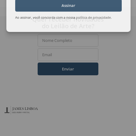
Assinar
Quer receber novidades
Ao assinar, você concorda com a nossa
política de privacidade
.
do Leilão de Arte?
Nome Completo
Email
Enviar