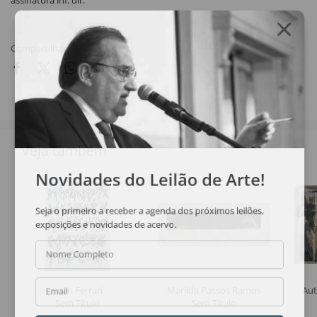
assinatura inf. dir.
Compartilhar
Veja também
Novidades do Leilão de Arte!
Seja o primeiro a receber a agenda dos próximos leilões,
exposições e novidades de acervo.
Nome Completo
León Ferrari
Marilda Passos Ramos
Aut
Email
Sem Título
Sem Título