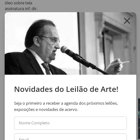
óleo sobre tela
assinatura inf. dir.
1944
Registrado sob Tombo FOST 333.
Compartilhar
Veja também
Novidades do Leilão de Arte!
Seja o primeiro a receber a agenda dos próximos leilões,
exposições e novidades de acervo.
Nome Completo
Email