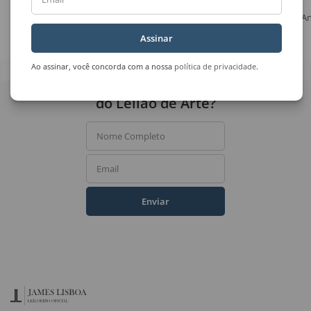
León Ferrari
Uberto Zamith
An
Sem Título
Sem Título
Assinar
Ao assinar, você concorda com a nossa
política de privacidade
.
Quer receber novidades
do Leilão de Arte?
Nome Completo
Email
Enviar