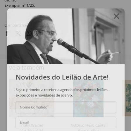
déc. 90
Exemplar nº 1/25.
Compartilhar
Veja também
Novidades do Leilão de Arte!
Seja o primeiro a receber a agenda dos próximos leilões,
exposições e novidades de acervo.
Nome Completo
Email
Pinky Wainer
Antonio Helio Cabral
Vestido nº 24
Vaso de Flor