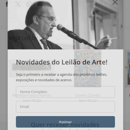
Veja também
Novidades do Leilão de Arte!
Seja o primeiro a receber a agenda dos próximos leilões,
exposições e novidades de acervo.
Nome Completo
Marilda Passos Ramos
Uberto Zamith
Sem Título
Sem Título
Email
Quer receber novidades
Assinar