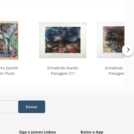
rto Zamith
Ermelindo Nardin
Ermelindo Nard
m Título
Paisagem 211
Paisagem 184
Enviar
Siga o James Lisboa
Baixe o App