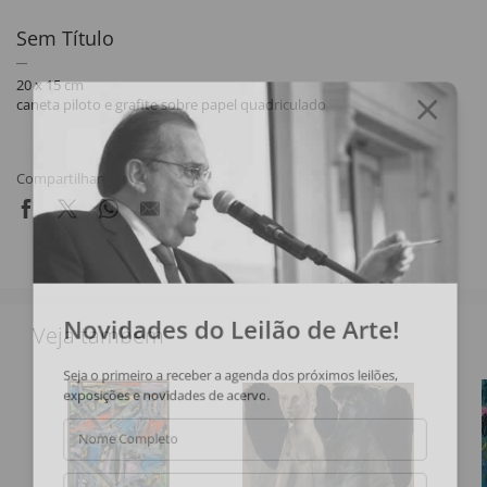
Sem Título
20 x 15 cm
caneta piloto e grafite sobre papel quadriculado
Compartilhar
Novidades do Leilão de Arte!
Veja também
Seja o primeiro a receber a agenda dos próximos leilões,
exposições e novidades de acervo.
Nome Completo