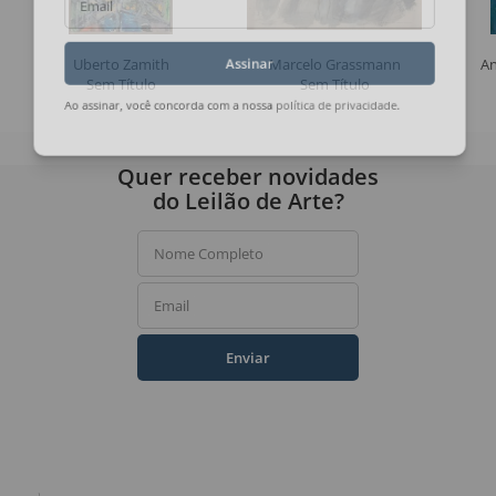
Email
Uberto Zamith
Marcelo Grassmann
An
Assinar
Sem Título
Sem Título
Ao assinar, você concorda com a nossa
política de privacidade
.
Quer receber novidades
do Leilão de Arte?
Nome Completo
Email
Enviar