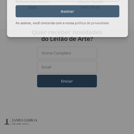
Rubens Gerchman
Uberto Zamith
Beijo
Sem Título
Assinar
Ao assinar, você concorda com a nossa
política de privacidade
.
Quer receber novidades
do Leilão de Arte?
Nome Completo
Email
Enviar