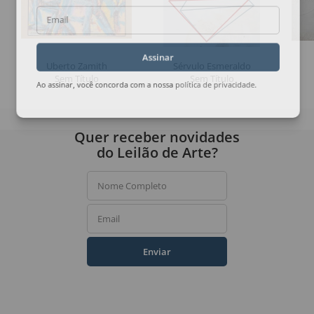
Email
Assinar
Uberto Zamith
Sérvulo Esmeraldo
Sem Título
Sem Título
Ao assinar, você concorda com a nossa
política de privacidade
.
Quer receber novidades
do Leilão de Arte?
Nome Completo
Email
Enviar