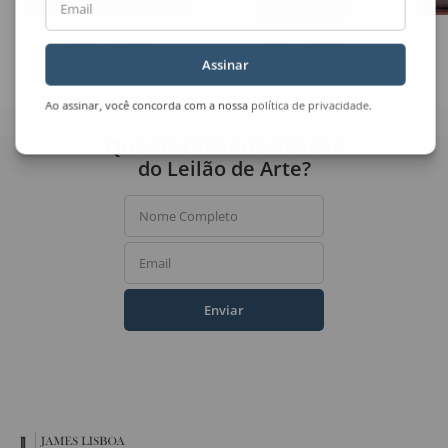
Email
Regina Silveira
Uberto Zamith
Camuflagem
Sem Título
Assinar
Ao assinar, você concorda com a nossa
política de privacidade
.
Quer receber novidades
do Leilão de Arte?
Nome Completo
Email
Enviar