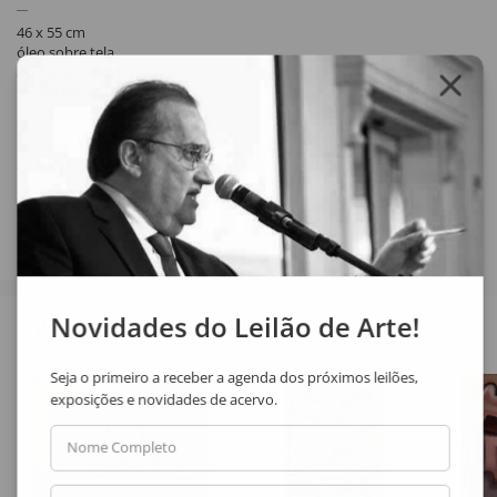
46 x 55 cm
óleo sobre tela
assinatura inf. dir.
No estado.
Compartilhar
Novidades do Leilão de Arte!
Veja também
Seja o primeiro a receber a agenda dos próximos leilões,
exposições e novidades de acervo.
Nome Completo