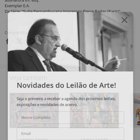
assinatura inf. esq.
Exemplar E.A.
Da Série: "Suite Pernambucana Impressor Pierre Baday (Paris)".
Compartilhar
Veja também
Novidades do Leilão de Arte!
Seja o primeiro a receber a agenda dos próximos leilões,
exposições e novidades de acervo.
Nome Completo
Email
Uberto Zamith
Uberto Zamith