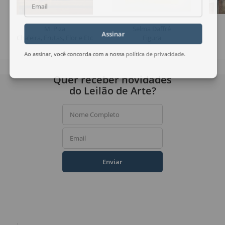
Email
M. Piza
Selma Daffré
Assinar
Chaleira, Frutas, Flor e Etc
Figura
Ao assinar, você concorda com a nossa
política de privacidade
.
Quer receber novidades
do Leilão de Arte?
Nome Completo
Email
Enviar