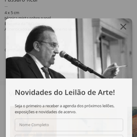
4 x 5 cm
técnica mista sobre papel
Etiqueta da "A Galeria".
Autenticado por Abigail Bellone no verso.
Compartilhar
Novidades do Leilão de Arte!
Veja também
Seja o primeiro a receber a agenda dos próximos leilões,
exposições e novidades de acervo.
Nome Completo