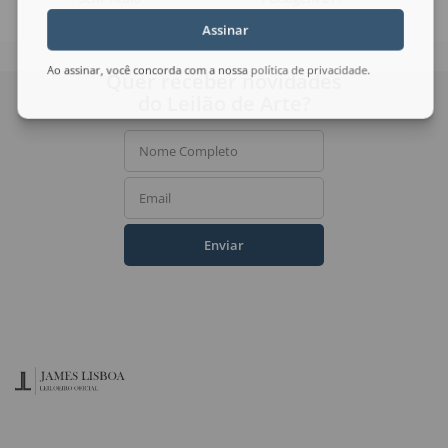
Assinar
Ao assinar, você concorda com a nossa
política de privacidade
.
Quer receber novidades
do Leilão de Arte?
Nome Completo
Email
Enviar