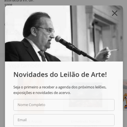
assinatura inf. dir.
1998
Compartilhar
Veja também
Novidades do Leilão de Arte!
Seja o primeiro a receber a agenda dos próximos leilões,
exposições e novidades de acervo.
Nome Completo
Email
Carlos Araújo
Ermelindo Nardin
Sem Título
Paisagem 211