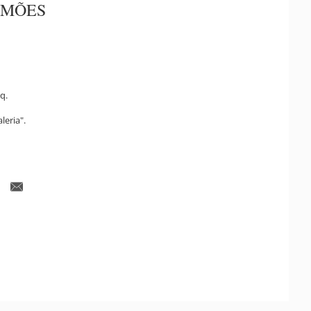
IMÕES
q.
leria".