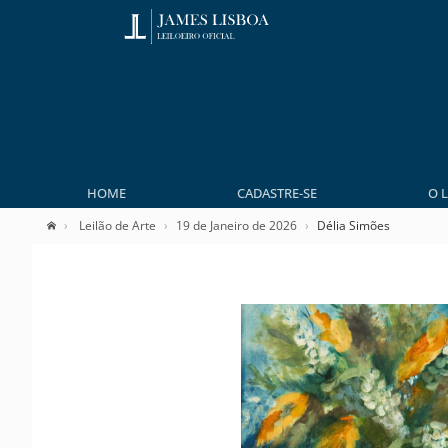
HOME
CADASTRE-SE
O 
Leilão de Arte
19 de Janeiro de 2026
Délia Simões