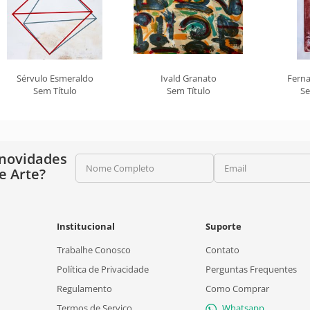
Sérvulo Esmeraldo
Ivald Granato
Fern
Sem Título
Sem Título
Se
 novidades
Nome Completo
Email
e Arte?
Institucional
Suporte
Trabalhe Conosco
Contato
Política de Privacidade
Perguntas Frequentes
Regulamento
Como Comprar
Termos de Serviço
Whatsapp