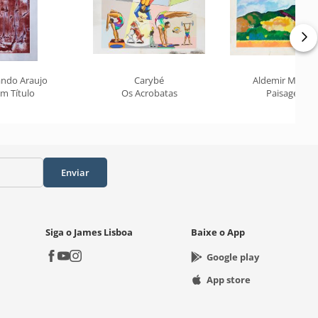
ando Araujo
Carybé
Aldemir Martin
m Título
Os Acrobatas
Paisagem
Enviar
Siga o James Lisboa
Baixe o App
Google play
App store