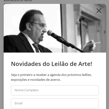
assinatura no verso
1984
Compartilhar
Veja também
Novidades do Leilão de Arte!
Seja o primeiro a receber a agenda dos próximos leilões,
exposições e novidades de acervo.
Nome Completo
Email
Uberto Zamith
Selma Daffré
Sem Título
Figura