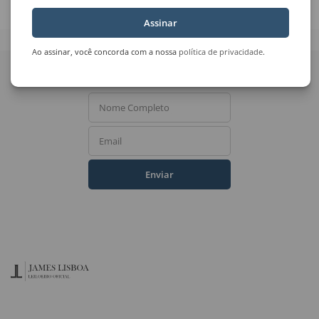
Assinar
Ao assinar, você concorda com a nossa
política de privacidade
.
Quer receber novidades
do Leilão de Arte?
Nome Completo
Email
Enviar