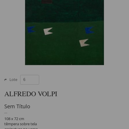
Lote
ALFREDO VOLPI
Sem Título
108 x 72 cm
têmpera sobre tela