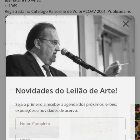
assinatura no verso
c. 1969
Registrada no Catálogo Raisonné de Volpi ACOAV 2061. Publicada no
Alfredo Volpi: Catálogo de obras. Instituto Alfredo Volpi de Arte
Moderna. São Paulo, 2015. P. 218.
Compartilhar
Veja também
Novidades do Leilão de Arte!
Seja o primeiro a receber a agenda dos próximos leilões,
exposições e novidades de acervo.
Nome Completo