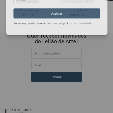
Email
Marcelo Grassmann
Judith Lauand
Sem Título
Sem Título
Assinar
Ao assinar, você concorda com a nossa
política de privacidade
.
Quer receber novidades
do Leilão de Arte?
Nome Completo
Email
Enviar