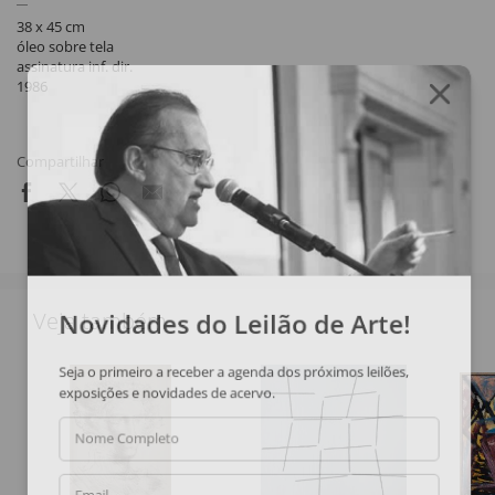
38 x 45 cm
óleo sobre tela
assinatura inf. dir.
1986
Compartilhar
Novidades do Leilão de Arte!
Veja também
Seja o primeiro a receber a agenda dos próximos leilões,
exposições e novidades de acervo.
Nome Completo