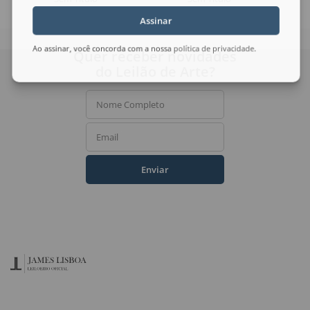
Assinar
Ao assinar, você concorda com a nossa
política de privacidade
.
Quer receber novidades
do Leilão de Arte?
Nome Completo
Email
Enviar