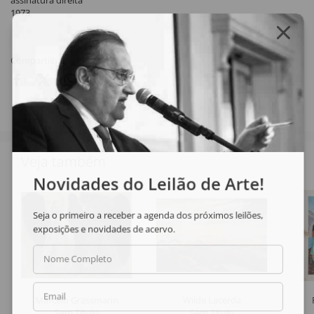
assinatura direita
1973
Compartilhar
Veja também
Novidades do Leilão de Arte!
Seja o primeiro a receber a agenda dos próximos leilões,
exposições e novidades de acervo.
Nome Completo
Email
Marcelo Grassmann
Wilde Lacerda
Sem Título
Sem Título