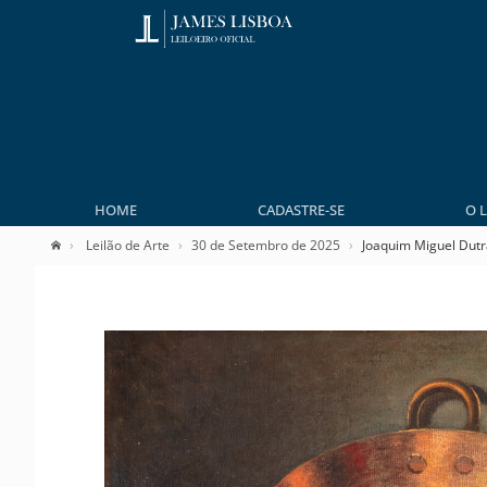
HOME
CADASTRE-SE
O 
Leilão de Arte
30 de Setembro de 2025
Joaquim Miguel Dutr