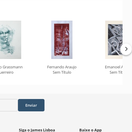
o Grassmann
Fernando Araujo
Emanoel Araúj
uerreiro
Sem Título
Sem Título
Enviar
Siga o James Lisboa
Baixe o App