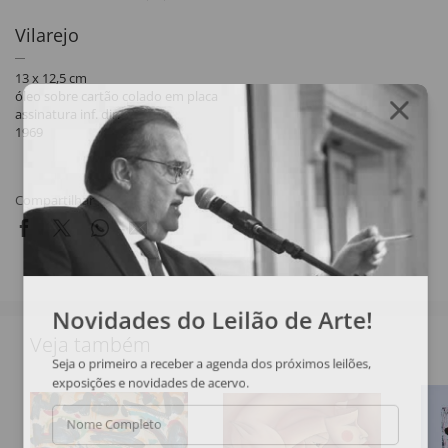
Vilarejo
13 x 12,5 cm
óleo sobre cartão colado em placa
assinatura inf. dir.
1969
Compartilhar
Novidades do Leilão de Arte!
Veja também
Seja o primeiro a receber a agenda dos próximos leilões,
exposições e novidades de acervo.
Nome Completo