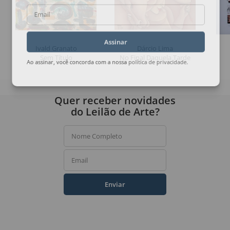
Email
Assinar
Ivald Granato
Dárcio Lima
Sem Título
No Final Daquela Tarde
Ao assinar, você concorda com a nossa
política de privacidade
.
Quer receber novidades
do Leilão de Arte?
Nome Completo
Email
Enviar