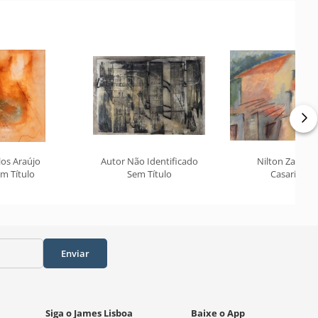
los Araújo
Autor Não Identificado
Nilton Zanotti
m Título
Sem Título
Casario
Enviar
Siga o James Lisboa
Baixe o App